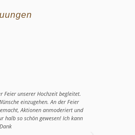
auungen
Feier unserer Hochzeit begleitet.
Wir hatten di
Wünsche einzugehen. An der Feier
wir feststellen
 gemacht, Aktionen anmoderiert und
steckt. Tom ist
r halb so schön gewesen! Ich kann
alle Trauredn
 Dank
wurde die perf
singt auch ung