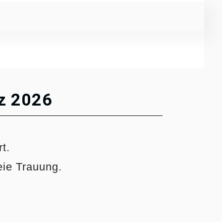
z 2026
t.
eie Trauung.