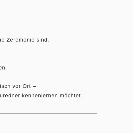
che Zeremonie sind.
en.
sch vor Ort –
auredner kennenlernen möchtet.